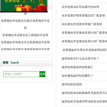
奈普顿化学泥浆在京台二标段项目中应
经典案例 Excmple
·
化学泥浆在矿区钻探中的应用
用
·
化学泥浆护壁奈普顿总结厂家直销
奈普顿化学泥浆在石家庄体育项目中应
·
钻孔桩化学泥浆奈普顿厂家直销
用
·
奈普顿化学泥浆的应用介绍厂家直
奈普顿化学泥浆在化工路项目中应用
奈普顿化学泥浆在京台高速项目中应用
·
奈普顿化学泥浆的应用介绍厂家直
奈普顿化学泥浆在津保铁路项目中应用
·
奈普顿旋挖专用化学泥浆使用说明
奈普顿化学泥浆石家庄项目中应用
·
旋挖钻机为什么会出现卡钻？
奈普顿化学泥浆在大名工地项目中应用
搜索 Search
·
旋挖钻机能各种地质施工
奈普顿化学泥浆在金滩工地项目中应用
·
如何避免旋挖钻机翻车？
奈普顿化学泥浆在邢台工地项目中应用
奈普顿化学泥浆在普陕黄河大桥项目中
·
旋挖钻机的选型
应用
·
旋挖钻机发动机曲轴常见损伤竟可
奈普顿化学泥浆在上海高铁项目中应用
·
旋挖钻机市场需求带动租赁业务增
奈普顿化学泥浆在潞河项目中应用