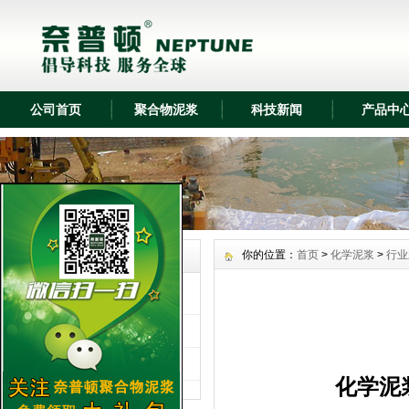
奈普顿化学泥浆在潞河项目中应用
奈普顿化学泥浆在中国气象项目中应用
奈普顿化学泥浆在西安咸阳项目中应用
奈普顿化学泥浆在辽宁盖州项目中应用
公司首页
聚合物泥浆
科技新闻
产品中
奈普顿化学泥浆在联合大学项目中应用
奈普顿化学泥浆在福建鼓山项目中应用
奈普顿化学泥浆在化工焦化项目中应用
奈普顿化学泥浆在榆林化工地项目中应
用
你的位置：
首页
>
化学泥浆
>
行业
化学泥浆 News
奈普顿化学泥浆在济南西客站项目中应
用
行业新闻
奈普顿化学泥浆在顺义行政项目中应用
科技文章
奈普顿化学泥浆在京沪线廊坊项目中应
公司新闻
用
奈普顿化学泥浆在京台二标段项目中应