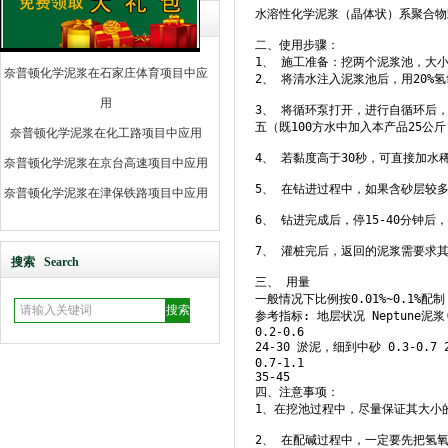
水溶性化学泥浆（晶体状）系聚合物
用
经典案例 Excmple
二、使用步骤： 

奈普顿化学泥浆在石家庄体育项目中应
1、 施工准备：挖两个泥浆池，大小
用
2、 将清水注入泥浆池后，用20%
奈普顿化学泥浆在化工路项目中应用
3、 将循环泵打开，进行自循环后
五（既100方水中加入本产品25
奈普顿化学泥浆在京台高速项目中应用
4、 若黏度高于30秒，可直接加
奈普顿化学泥浆在津保铁路项目中应用
5、 在钻进过程中，如果含砂层较
奈普顿化学泥浆石家庄项目中应用
6、 钻进完成后，停15-40分
奈普顿化学泥浆在大名工地项目中应用
7、 灌桩完后，返回的泥浆需要求
奈普顿化学泥浆在金滩工地项目中应用
搜索 Search
三、 用量 

奈普顿化学泥浆在邢台工地项目中应用
一般情况下比例按0.01%~0.1%
参考指标: 地层状况 Neptune泥
奈普顿化学泥浆在普陕黄河大桥项目中
0.2-0.6 

24-30 淤泥，细到中砂 0.3-0.7 
应用
0.7-1.1 

35-45 

奈普顿化学泥浆在上海高铁项目中应用
四、注意事项： 

奈普顿化学泥浆在潞河项目中应用
1、在挖池过程中，尽量保证其大小
奈普顿化学泥浆在中国气象项目中应用
2、 在配碱过程中，一定要先把氢氧