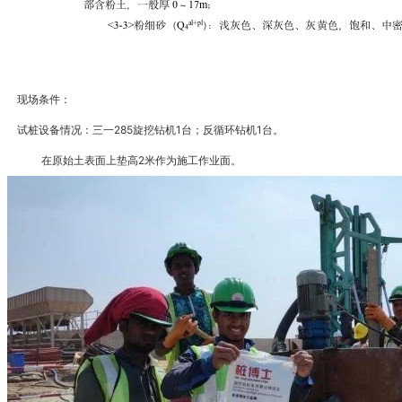
现场条件：
285
1
1
试桩设备情况：三一
旋挖钻机
台；反循环钻机
台。
2
在原始土表面上垫高
米作为施工作业面。