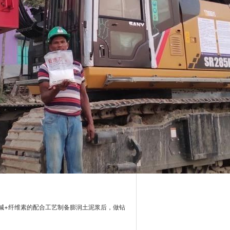
+
碱
纤维素的配合工艺制备膨润土泥浆后，做钻